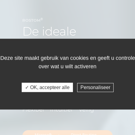
®
ROSTOM
De ideale
Session
Border
Deze site maakt gebruik van cookies en geeft u controle
over wat u wilt activeren
Controller
voor
kmo’s
✓ OK, accepteer alle
Personaliseer
Flexibel Intuïtief Veilig
Microsoft
Direct Routing