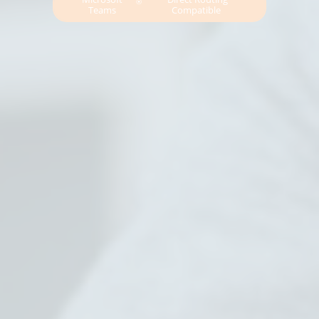
®
Teams
Compatible